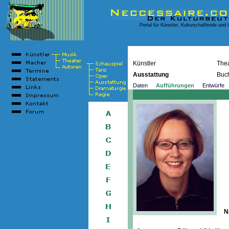
Portal für Künstler, Kulturschaffende und 
Künstler
Thea
Ausstattung
Buc
Daten
Aufführungen
Entwürfe
N